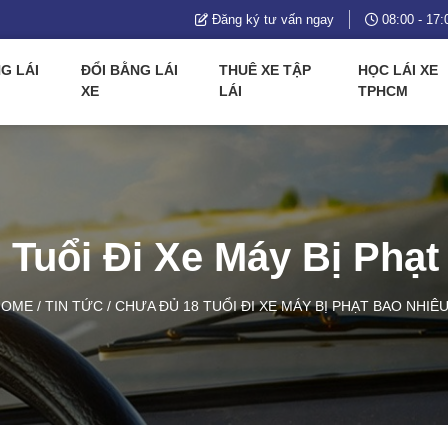
Đăng ký tư vấn ngay
08:00 - 17:
G LÁI
ĐỔI BẰNG LÁI
THUÊ XE TẬP
HỌC LÁI XE
XE
LÁI
TPHCM
 Tuổi Đi Xe Máy Bị Phạt
HOME
/
TIN TỨC
/
CHƯA ĐỦ 18 TUỔI ĐI XE MÁY BỊ PHẠT BAO NHIÊ