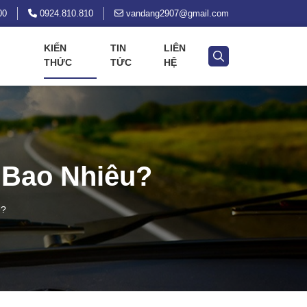
00
0924.810.810
vandang2907@gmail.com
KIẾN
TIN
LIÊN
THỨC
TỨC
HỆ
 Bao Nhiêu?
U?