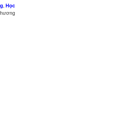
ng
,
Học
 chương