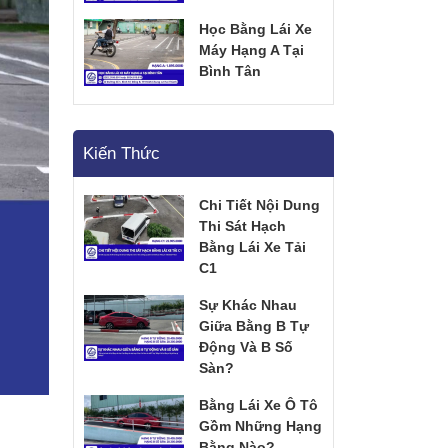
Học Bằng Lái Xe
Máy Hạng A Tại
Bình Tân
Kiến Thức
Chi Tiết Nội Dung
Thi Sát Hạch
Bằng Lái Xe Tải
C1
Sự Khác Nhau
Giữa Bằng B Tự
Động Và B Số
Sàn?
Bằng Lái Xe Ô Tô
Gồm Những Hạng
Bằng Nào?