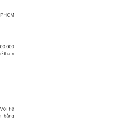
 TPHCM
600.000
để tham
 Với hệ
hi bằng