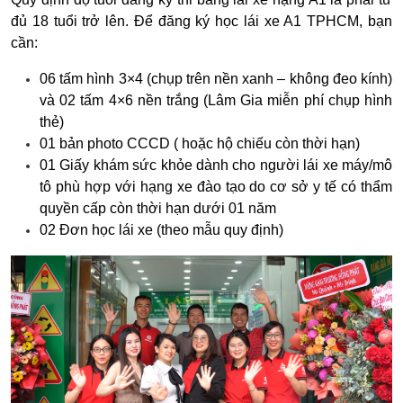
đủ 18 tuổi trở lên.
Để đăng ký học lái xe A1 TPHCM, bạn
cần:
06 tấm hình 3×4 (chụp trên nền xanh – không đeo kính)
và
02 tấm 4×6 nền trắng (Lâm Gia miễn phí chụp hình
thẻ)
01 bản photo CCCD ( hoặc hộ chiếu còn thời hạn)
01 Giấy khám sức khỏe dành cho người lái xe máy/mô
tô phù hợp với hạng xe đào tạo do cơ sở y tế có thẩm
quyền cấp còn thời hạn dưới 01 năm
02 Đơn học lái xe (theo mẫu quy định)