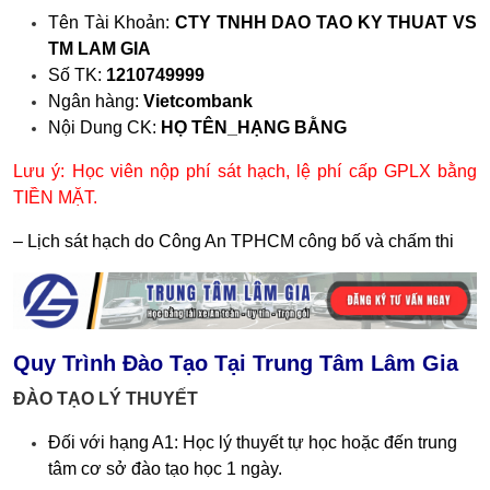
Tên Tài Khoản:
CTY TNHH DAO TAO KY THUAT VS
TM LAM GIA
Số TK:
1210749999
Ngân hàng:
Vietcombank
Nội Dung CK:
HỌ TÊN_HẠNG BẰNG
Lưu ý: Học viên nộp phí sát hạch, lệ phí cấp GPLX bằng
TIỀN MẶT.
– Lịch sát hạch do Công An TPHCM công bố và chấm thi
Quy Trình Đào Tạo Tại Trung Tâm Lâm Gia
ĐÀO TẠO LÝ THUYẾT
Đối với hạng A1: Học lý thuyết tự học hoặc đến trung
tâm cơ sở đào tạo học 1 ngày.