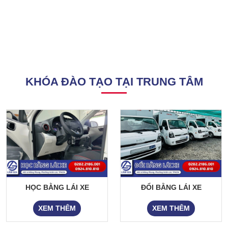
KHÓA ĐÀO TẠO TẠI TRUNG TÂM
HỌC BẰNG LÁI XE
ĐỔI BẰNG LÁI XE
XEM THÊM
XEM THÊM