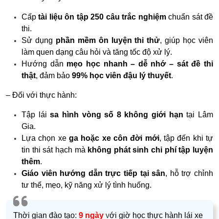
Cấp
tài liệu ôn tập 250 câu trắc nghiệm
chuẩn sát đề
thi.
Sử dụng
phần mềm ôn luyện thi thử
, giúp học viên
làm quen dạng câu hỏi và tăng tốc độ xử lý.
Hướng dẫn
mẹo học nhanh – dễ nhớ – sát đề thi
thật
, đảm bảo
99% học viên đậu lý thuyết
.
– Đối với thực hành:
Tập lái
sa hình vòng số 8 không giới hạn
tại Lâm
Gia.
Lựa chọn xe
ga hoặc xe côn đời mới
, tập đến khi tự
tin thi sát hạch mà
không phát sinh chi phí tập luyện
thêm
.
Giáo viên hướng dẫn trực tiếp tại sân
, hỗ trợ chỉnh
tư thế, mẹo, kỹ năng xử lý tình huống.
Thời gian đào tạo:
9 ngày
v
ới giờ học thực hành lái xe