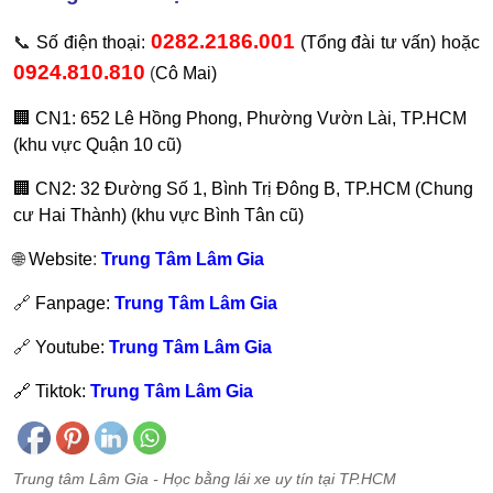
0282.2186.001
📞
Số điện thoại:
(Tổng đài tư vấn) hoặc
0924.810.810
(
Cô Mai)
🏢 CN1: 652 Lê Hồng Phong, Phường Vườn Lài, TP.HCM
(khu vực Quận 10 cũ)
🏢 CN2: 32 Đường Số 1, Bình Trị Đông B, TP.HCM (Chung
cư Hai Thành) (khu vực Bình Tân cũ)
🌐
Website
:
Trung Tâm Lâm Gia
🔗
Fanpage:
Trung Tâm Lâm Gia
🔗
Youtube:
Trung Tâm Lâm Gia
🔗 Tiktok:
Trung Tâm Lâm Gia
Trung tâm Lâm Gia - Học bằng lái xe uy tín tại TP.HCM