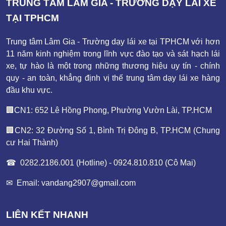
TRUNG TÂM LÂM GIA - TRƯỜNG DẠY LÁI XE
TẠI TPHCM
Trung tâm Lâm Gia - Trường dạy lái xe tại TPHCM với hơn
11 năm kinh nghiệm trong lĩnh vực đào tạo và sát hạch lái
xe, tự hào là một trong những thương hiệu uy tín - chính
quy - an toàn, khẳng định vị thế trung tâm dạy lái xe hàng
đầu khu vực.
🏢CN1: 652 Lê Hồng Phong, Phường Vườn Lài, TP.HCM
🏢CN2:
32 Đường Số 1, Bình Trị Đông B, TP.HCM (Chung
cư Hai Thành)
☎ 0282.2186.001 (Hotline) - 0924.810.810 (Cô Mai)
✉ Email: vandang2907@gmail.com
LIÊN KẾT NHANH