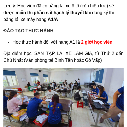
Lưu ý: Học viên đã có bằng lái xe ô tô (còn hiệu lực) sẽ
được
miễn thi phần sát hạch lý thuyết
khi đăng ký thi
bằng lái xe máy hạng
A1
/
A
ĐÀO TẠO THỰC HÀNH
Học thực hành đối với hạng A1 là
2 giờ/ học viên
Địa điểm học: SÂN TẬP LÁI XE LÂM GIA, từ Thứ 2 đến
Chủ Nhật (Văn phòng tại Bình Tân hoặc Gò Vấp)