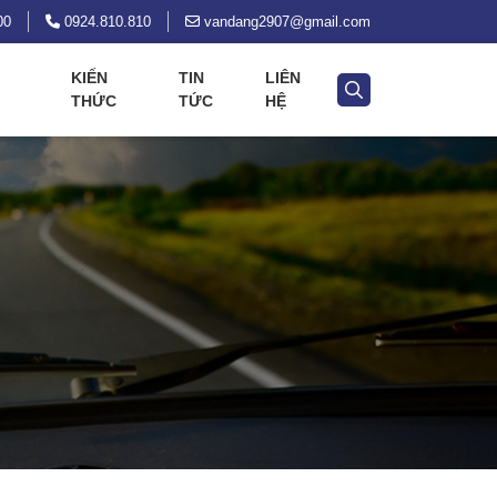
00
0924.810.810
vandang2907@gmail.com
KIẾN
TIN
LIÊN
THỨC
TỨC
HỆ