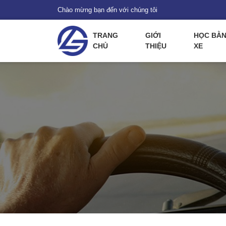
Chào mừng bạn đến với chúng tôi
TRANG
GIỚI
HỌC BẰN
CHỦ
THIỆU
XE