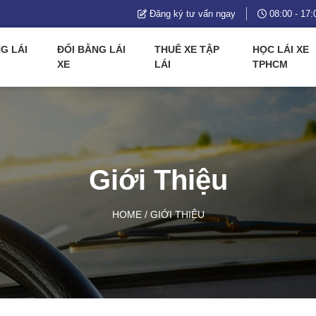
Đăng ký tư vấn ngay
08:00 - 17:
G LÁI
ĐỔI BẰNG LÁI
THUÊ XE TẬP
HỌC LÁI XE
XE
LÁI
TPHCM
Giới Thiệu
HOME
/
GIỚI THIỆU