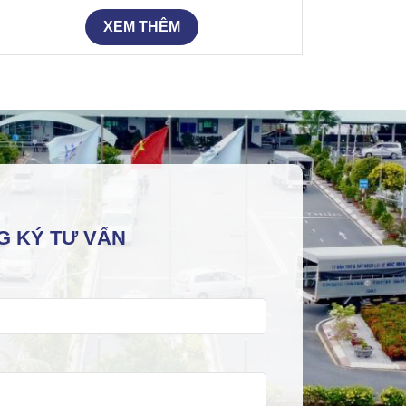
XEM THÊM
G KÝ TƯ VẤN